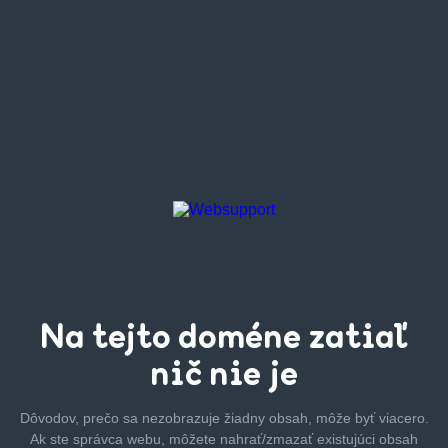
Na tejto
doméne zatiaľ
nič nie je
Dôvodov, prečo sa nezobrazuje žiadny obsah, môže byť
viacero.
Ak ste správca webu, môžete nahrať/zmazať
existujúci obsah